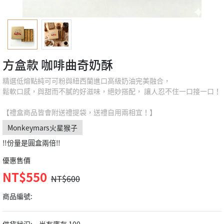
方盒款 咖啡曲奇奶酥
精選低熔點純可可粉與紐西蘭進口高級奶油完美融合，
鬆軟口感，與甜而不膩的好滋味，絕妙搭配， 讓人忍不住一口接一口！
【禮盒商品皆會附送禮提袋，送禮自用兩相宜！】
Monkeymars火星猴子
‼️份量是圓盒兩倍‼️
優惠售價
NT$550
NT$600
商品編號: