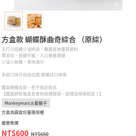
方盒款 蝴蝶酥曲奇綜合 （原綜）
主打以低糖少油烘焙、嚴選各地優質原料
零添加、低糖不膩、入口香酥滑順
少油少負擔、美味滿分
多款口味可自由任選.需備註口味唷
鐵盒隨機出貨，恕不指定款式
【鐵盒餅乾每盒皆會附送禮提袋，送禮自用兩相宜！】
Monkeymars火星猴子
方盒為圓盒份量兩倍喔
優惠售價
NT$600
NT$650