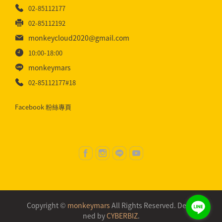
02-85112177
02-85112192
monkeycloud2020@gmail.com
10:00-18:00
monkeymars
02-85112177#18
Facebook 粉絲專頁
Copyright ©
monkeymars
All Rights Reserved.
Desig
ned by
CYBERBIZ
.